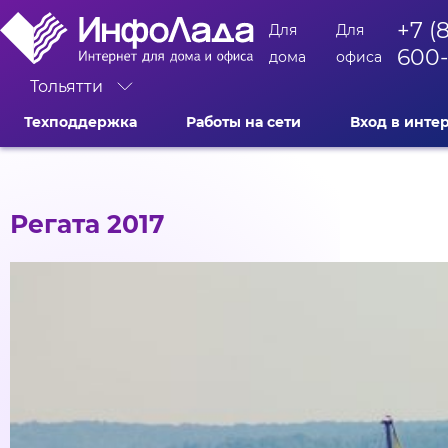
+7 (
Для
Для
600
дома
офиса
Тольятти
Техподдержка
Работы на сети
Вход в инте
Регата 2017