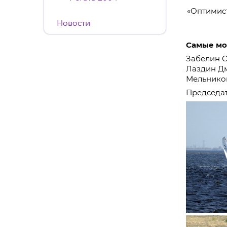
«Оптимис
Новости
Самые мо
Забелин С
Лаздин Дм
Мельников
Председат