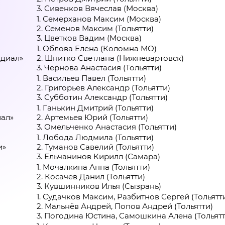
3. Сивенков Вячеслав (Москва)
1. Семерханов Максим (Москва)
2. Семенов Максим (Тольятти)
3. Цветков Вадим (Москва)
1. Облова Елена (Коломна МО)
адиал»
2. Шнитко Светлана (Нижневартовск)
3. Чернова Анастасия (Тольятти)
1. Васильев Павел (Тольятти)
2. Григорьев Александр (Тольятти)
3. Субботин Александр (Тольятти)
1. Ганькин Дмитрий (Тольятти)
иал»
2. Артемьев Юрий (Тольятти)
3. Омельченко Анастасия (Тольятти)
1. Лобода Людмила (Тольятти)
и»
2. Туманов Савелий (Тольятти)
3. Ельчанинов Кирилл (Самара)
1. Мочалкина Анна (Тольятти)
2. Косачев Данил (Тольятти)
3. Кувшинников Илья (Сызрань)
1. Судачков Максим, Разбитнов Сергей (Тольятт
2. Мальнёв Андрей, Попов Андрей (Тольятти)
3. Погодина Юстина, Самошкина Алена (Тольятт