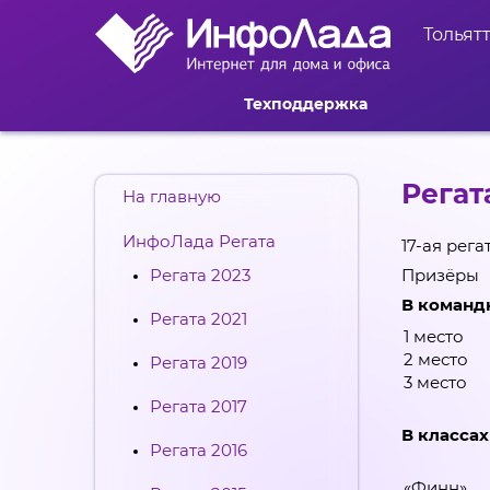
Тольят
Техподдержка
Регат
На главную
ИнфоЛада Регата
17-ая рег
Регата 2023
Призёры
В команд
Регата 2021
1 место
2 место
Регата 2019
3 место
Регата 2017
В классах
Регата 2016
«Финн»