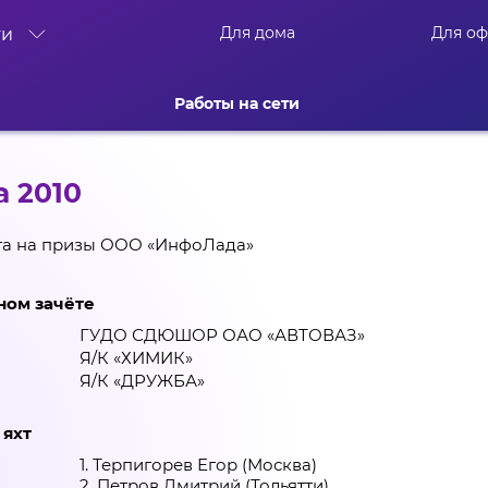
Для дома
Для о
ти
Работы на сети
а 2010
ата на призы ООО «ИнфоЛада»
ном зачёте
ГУДО СДЮШОР ОАО «АВТОВАЗ»
Я/К «ХИМИК»
Я/К «ДРУЖБА»
 яхт
1. Терпигорев Егор (Москва)
2. Петров Дмитрий (Тольятти)