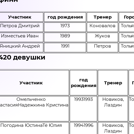
Участник
год рождения
Тренер
Гор
Петров Дмитрий
1973
Коновалов
Толья
Изместьев Иван
1989
Жуков
Толья
Яницкий Андрей
1991
Петров
Толья
 420 девушки
год
Участник
Тренер
рождения
Омельченко
19931993
Новиков,
То
астасияНадежкина Кристина
Лаздин
Погодина ЮстинаТё Юлия
19941996
Новиков,
То
Лаздин