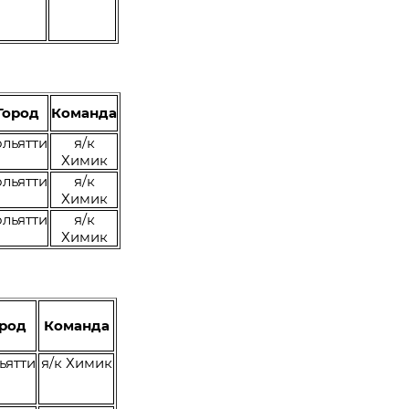
Город
Команда
ольятти
я/к
Химик
ольятти
я/к
Химик
ольятти
я/к
Химик
ород
Команда
ьятти
я/к Химик