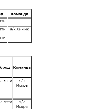
од
Команда
тти
тти
я/к Химик
тти
Город
Команда
льятти
я/к
Искра
льятти
я/к
Искра