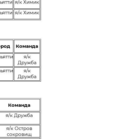
ьятти
я/к Химик
ьятти
я/к Химик
ород
Команда
льятти
я/к
Дружба
льятти
я/к
Дружба
Команда
я/к Дружба
я/к Остров
сокровищ