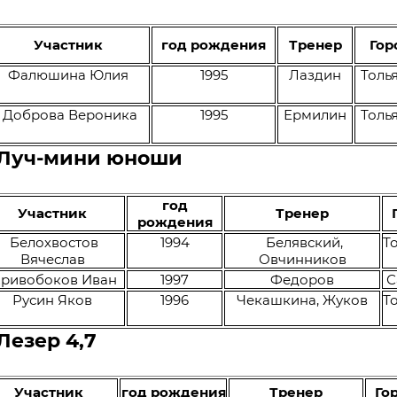
Участник
год рождения
Тренер
Гор
Фалюшина Юлия
1995
Лаздин
Толь
Доброва Вероника
1995
Ермилин
Толь
 Луч-мини юноши
год
Участник
Тренер
рождения
Белохвостов
1994
Белявский,
Т
Вячеслав
Овчинников
ривобоков Иван
1997
Федоров
С
Русин Яков
1996
Чекашкина, Жуков
Т
Лезер 4,7
Участник
год рождения
Тренер
Го