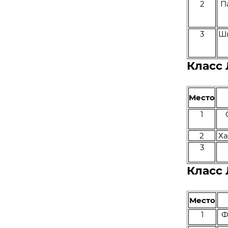
2
П
3
Ши
Класс 
Место
1
2
Ха
3
Класс
Место
1
Ф