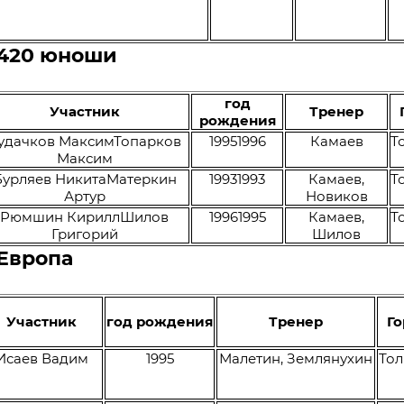
 420 юноши
год
Участник
Тренер
рождения
удачков МаксимТопарков
19951996
Камаев
Т
Максим
Бурляев НикитаМатеркин
19931993
Камаев,
Т
Артур
Новиков
Рюмшин КириллШилов
19961995
Камаев,
Т
Григорий
Шилов
Европа
Участник
год рождения
Тренер
Г
Исаев Вадим
1995
Малетин, Землянухин
Тол