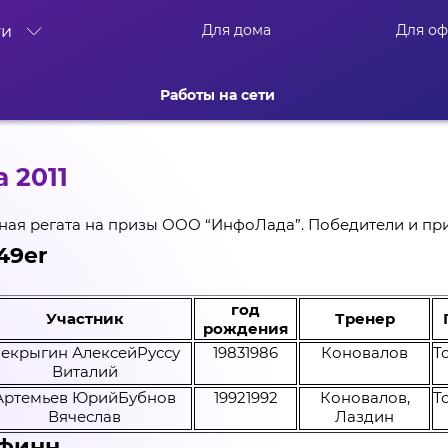
Для дома
Для о
ти
Работы на сети
а 2011
сная регата на призы ООО “ИнфоЛада”. Победители и пр
49er
год
Участник
Тренер
рождения
екрыгин АлексейРуссу
19831986
Коновалов
Т
Виталий
Артемьев ЮрийБубнов
19921992
Коновалов,
Т
Вячеслав
Лаздин
 финн