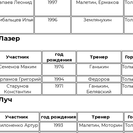
апаев Леонид
1997
Малетин, Ермаков
Тол
бальцев Илья
1996
Землянухин
Тол
Лазер
год
Участник
Тренер
Го
рождения
Семенов Маким
1976
Ганькин
Толь
рламов Григорий
1994
Федоров
Толь
Старунов
1971
Ганькин,
Толь
Константин
Белявский
 Луч
Участник
год рождения
Тренер
Г
илоненко Артур
1993
Малетин, Моторин
Тол