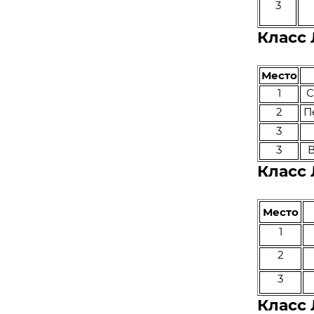
3
Класс
Место
1
С
2
П
3
3
Класс
Место
1
2
3
Класс