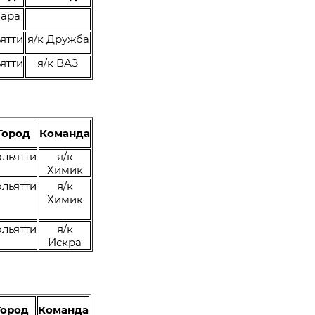
ара
ятти
я/к Дружба
ятти
я/к ВАЗ
Город
Команда
ольятти
я/к
Химик
ольятти
я/к
Химик
ольятти
я/к
Искра
Город
Команда