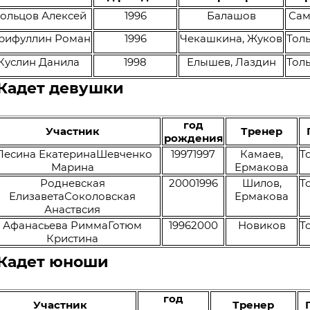
ольцов Алексей
1996
Балашов
Сам
рифуллин Роман
1996
Чекашкина, Жуков
Толь
Куслин Данила
1998
Елышев, Лаздин
Толь
 Кадет девушки
год
Участник
Тренер
рождения
есина ЕкатеринаШевченко
19971997
Камаев,
Т
Марина
Ермакова
Родневская
20001996
Шилов,
Т
ЕлизаветаСоколовская
Ермакова
Анаствсия
Афанасьева РиммаГотюм
19962000
Новиков
Т
Кристина
 Кадет юноши
год
Участник
Тренер