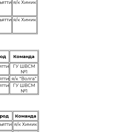
ьятти
я/к Химик
ьятти
я/к Химик
род
Команда
ятти
ГУ ШВСМ
№1
ятти
я/к “Волга”
ятти
ГУ ШВСМ
№1
ород
Команда
ьятти
я/к Химик