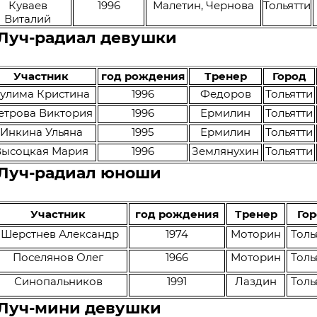
Куваев
1996
Малетин, Чернова
Тольятти
Виталий
 Луч-радиал девушки
Участник
год рождения
Тренер
Город
улима Кристина
1996
Федоров
Тольятти
етрова Виктория
1996
Ермилин
Тольятти
Инкина Ульяна
1995
Ермилин
Тольятти
Высоцкая Мария
1996
Землянухин
Тольятти
 Луч-радиал юноши
Участник
год рождения
Тренер
Го
Шерстнев Александр
1974
Моторин
Толь
Поселянов Олег
1966
Моторин
Толь
Синопальников
1991
Лаздин
Толь
 Луч-мини девушки