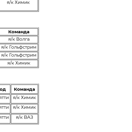
я/к Химик
Команда
я/к Волга
я/к Гольфстрим
я/к Гольфстрим
я/к Химик
род
Команда
ятти
я/к Химик
ятти
я/к Химик
ятти
я/к ВАЗ