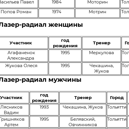
Васильев Павел
1984
Моторин
Тол
Попов Роман
1974
Мотрин
Тол
 Лазер-радиал женщины
год
Участник
Тренер
Г
рождения
Агафаненок
1995
Меркулова
То
Александра
Жукова Олеся
1995
Чекашина,
То
Жуков
 Лазер-радиал мужчины
год
Участник
Тренер
Город
рождения
Лясников
1993
Чекашина, Жуков
Тольятти
Вадим
Гришняков
1995
Белявский,
Тольятти
Артем
Овчинников