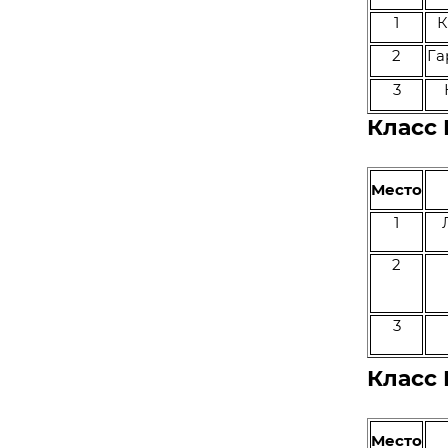
1
К
2
Га
3
Класс
Место
1
Л
2
3
Класс
Место