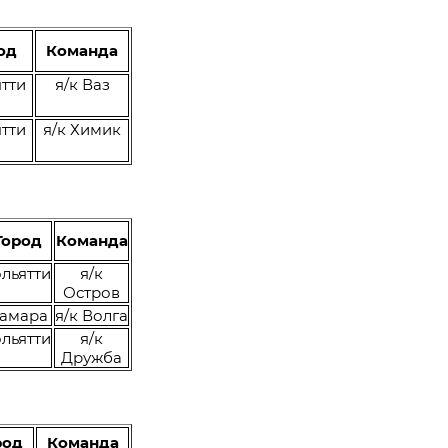
од
Команда
ятти
я/к Ваз
ятти
я/к Химик
Город
Команда
ольятти
я/к
Остров
амара
я/к Волга
ольятти
я/к
Дружба
род
Команда