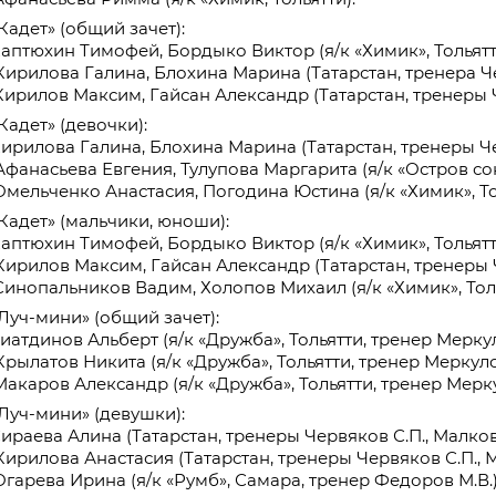
Кадет» (общий зачет):
 Каптюхин Тимофей, Бордыко Виктор (я/к «Химик», Тольятт
 Кирилова Галина, Блохина Марина (Татарстан, тренера Че
 Кирилов Максим, Гайсан Александр (Татарстан, тренеры Ч
Кадет» (девочки):
 Кирилова Галина, Блохина Марина (Татарстан, тренеры Че
 Афанасьева Евгения, Тулупова Маргарита (я/к «Остров со
 Омельченко Анастасия, Погодина Юстина (я/к «Химик», То
«Кадет» (мальчики, юноши):
 Каптюхин Тимофей, Бордыко Виктор (я/к «Химик», Тольятт
 Кирилов Максим, Гайсан Александр (Татарстан, тренеры Ч
 Синопальников Вадим, Холопов Михаил (я/к «Химик», Толь
«Луч-мини» (общий зачет):
Зиатдинов Альберт (я/к «Дружба», Тольятти, тренер Меркул
Крылатов Никита (я/к «Дружба», Тольятти, тренер Меркуло
 Макаров Александр (я/к «Дружба», Тольятти, тренер Мерку
«Луч-мини» (девушки):
Сираева Алина (Татарстан, тренеры Червяков С.П., Малков
 Кирилова Анастасия (Татарстан, тренеры Червяков С.П., М
Огарева Ирина (я/к «Румб», Самара, тренер Федоров М.В.)