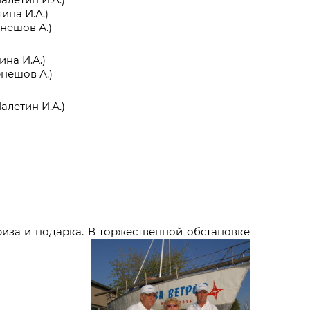
ина И.А.)
рнешов А.)
ина И.А.)
рнешов А.)
алетин И.А.)
риза и подарка. В торжественной обстановке