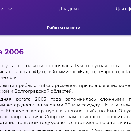
Для дома
Для о
ти
Работы на сети
а 2006
августа в Тольятти состоялась 13-я парусная регат
сь в классах «Луч», «Оптимист», «Кадет», «Европа», «Л
ие яхты.
ольятти прибыло 148 спортсменов, представлявших коман
кой и Волгоградской областей.
дняя регата 2005 года запомнилась сложными п
й ветер достигал местами 20 м в секунду. Но и в это
та, 19 августа, ветер, пусть и «негоночный», но был. Он
в в направлениях. Спортсменам пришлось проявить в
етили, что в этом году уровень спортсменов стал значит
й день в воскресенье на акватории Жигулевского 