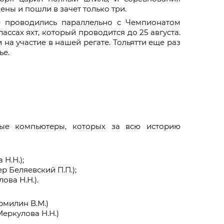
ны и пошли в зачет только три.
 проводились параллельно с Чемпионатом
ссах яхт, который проводится до 25 августа.
на участие в нашей регате. Тольятти еще раз
ье.
ые компьютеры, которых за всю историю
 Н.Н.);
р Беляевский П.П.);
ова Н.Н.).
Ермилин В.М.)
Меркулова Н.Н.)