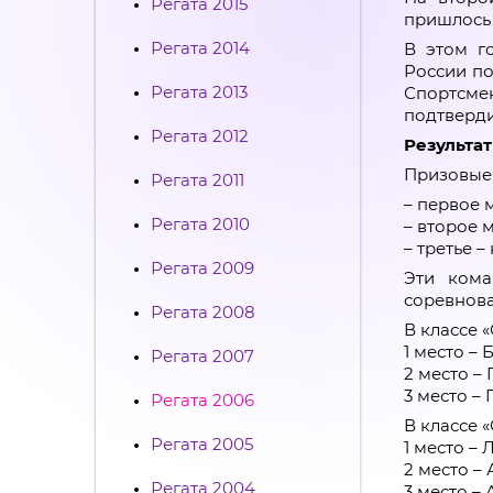
Регата 2015
пришлось 
Регата 2014
В этом г
России по
Регата 2013
Спортсмен
подтверди
Регата 2012
Результа
Призовые 
Регата 2011
– первое 
Регата 2010
– второе 
– третье –
Регата 2009
Эти кома
соревнова
Регата 2008
В классе 
1 место – 
Регата 2007
2 место –
3 место – 
Регата 2006
В классе 
Регата 2005
1 место – 
2 место –
Регата 2004
3 место – 