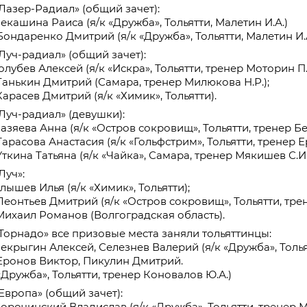
«Лазер-Радиал» (общий зачет):
Чекашина Раиса (я/к «Дружба», Тольятти, Малетин И.А.)
 Бондаренко Дмитрий (я/к «Дружба», Тольятти, Малетин И.
«Луч-радиал» (общий зачет):
Голубев Алексей (я/к «Искра», Тольятти, тренер Моторин П.
 Ганькин Дмитрий (Самара, тренер Милюкова Н.Р.);
Карасев Дмитрий (я/к «Химик», Тольятти).
«Луч-радиал» (девушки):
Казяева Анна (я/к «Остров сокровищ», Тольятти, тренер Бе
Тарасова Анастасия (я/к «Гольфстрим», Тольятти, тренер Е
Уткина Татьяна (я/к «Чайка», Самара, тренер Мякишев С.И.
Луч»:
Елышев Илья (я/к «Химик», Тольятти);
 Леонтьев Дмитрий (я/к «Остров сокровищ», Тольятти, трен
 Михаил Романов (Волгоградская область).
«Торнадо» все призовые места заняли тольяттинцы:
 Чекрыгин Алексей, Селезнев Валерий (я/к «Дружба», Толь
 Еронов Виктор, Пикулин Дмитрий.
«Дружба», Тольятти, тренер Коновалов Ю.А.)
«Европа» (общий зачет):
Сорочинский Владислав (я/к «Дружба», Тольятти, тренер М