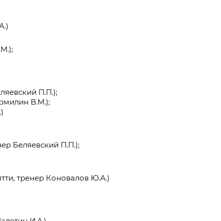
А.)
М.);
ляевский П.П.);
рмилин В.М.);
)
ер Беляевский П.П.);
ятти, тренер Коновалов Ю.А.)
алетин И.А.)