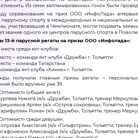
отменить. Из семи запланированных гонок были проведе
оду соревнования на приз ООО «ИнфоЛада» впервые
 парусному спорту в международных и национальных кла
ы, участвовавшие в Чемпионате, могли подавать заявки 
л звание одного из центров парусного спорта в Поволж
ты 13-й парусной регаты на призы ООО «Инфолада»:
места среди яхт-клубов:
место – команда яхт-клуба «Дружба» г. Тольятти
место – команда Татарстана
 команда яхт-клуба «Химик» г. Тольятти.
нды получили главные призы регаты – персональн
ний было вручено уже 39.
«Оптимист» (общий зачет):
Бурляев Никита (я/к «Дружба», Тольятти, тренер Меркулова
 Гришняков Артем (я/к «Остров сокровищ», Тольятти, трене
Гарифуллин Роман (я/к «Дружба», Тольятти, тренер Меркул
«Оптимист» среди девушек:
Лопухова Анастасия (я/к «Гольфстрим», Тольятти, тренер 
 Агафоненок Александра (я/к «Дружба», Тольятти, тренер 
Афанасьева Римма (я/к «Химик, Тольятти).