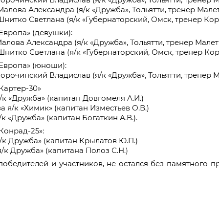
Малова Александра (я/к «Дружба», Тольятти, тренер Малет
 Шнитко Светлана (я/к «Губернаторский, Омск, тренер Ко
«Европа» (девушки):
Малова Александра (я/к «Дружба», Тольятти, тренер Малет
 Шнитко Светлана (я/к «Губернаторский, Омск, тренер Ко
«Европа» (юноши):
Сорочинский Владислав (я/к «Дружба», Тольятти, тренер М
«Картер-30»
я/к «Дружба» (капитан Довгомеля А.И.)
за я/к «Химик» (капитан Изместьев О.В.)
/к «Дружба» (капитан Богаткин А.В.).
«Конрад-25»:
я/к Дружба» (капитан Крылатов Ю.П.)
я/к Дружба» (капитана Полоз С.Н.)
победителей и участников, не остался без памятного п