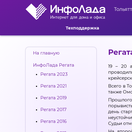
Тольят
Техподдержка
Регат
На главную
ИнфоЛада Регата
19 – 20 
проводили
Регата 2023
крейсерск
Регата 2021
Всего в Т
также Омс
Регата 2019
Прошлого
порывисты
Регата 2017
день стар
неустойчи
Регата 2016
Судьи отм
На второ