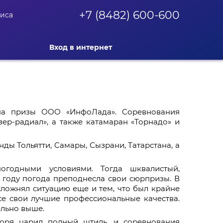
+7 (8482) 600-600
фиса
Вход в интернет
а на призы ООО «ИнфоЛада». Соревнования
азер-радиал», а также катамаран «Торнадо» и
ды Тольятти, Самары, Сызрани, Татарстана, а
огодными условиями. Тогда шквалистый,
м году погода преподнесла свои сюрпризы. В
 усложнял ситуацию еще и тем, что был крайне
се свои лучшие профессиональные качества.
ельно выше.
моря царил полный штиль, и соревнования