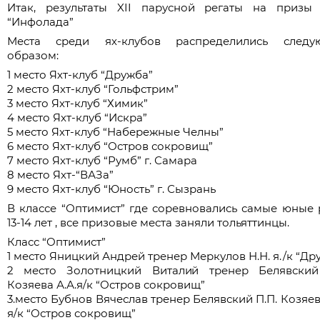
Итак, результаты XII парусной регаты на приз
“Инфолада”
Места среди ях-клубов распределились след
образом:
1 место Яхт-клуб “Дружба”
2 место Яхт-клуб “Гольфстрим”
3 место Яхт-клуб “Химик”
4 место Яхт-клуб “Искра”
5 место Яхт-клуб “Набережные Челны”
6 место Яхт-клуб “Остров сокровищ”
7 место Яхт-клуб “Румб” г. Самара
8 место Яхт-“ВАЗа”
9 место Яхт-клуб “Юность” г. Сызрань
В классе “Оптимист” где соревновались самые юные 
13-14 лет , все призовые места заняли тольяттинцы.
Класс “Оптимист”
1 место Яницкий Андрей тренер Меркулов Н.Н. я./к “Др
2 место Золотницкий Виталий тренер Белявский
Козяева А.А.я/к “Остров сокровищ”
3.место Бубнов Вячеслав тренер Белявский П.П. Козяев
я/к “Остров сокровищ”