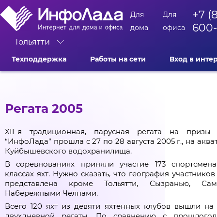
+7 (
Для
Для
600
дома
офиса
Тольятти
Техподдержка
Работы на сети
Вход в инте
Регата 2005
XII-я традиционная, парусная регата на приз
“ИнфоЛада” прошла c 27 по 28 августа 2005 г., на акв
Куйбышевского водохранилища.
В соревнованиях приняли участие 173 спортсмен
классах яхт. Нужно сказать, что география участников
представлена кроме Тольятти, Сызранью, Сам
Набережными Челнами.
Всего 120 яхт из девяти яхтенных клубов вышли на 
двухдневной регаты. По сравнению с прошлого