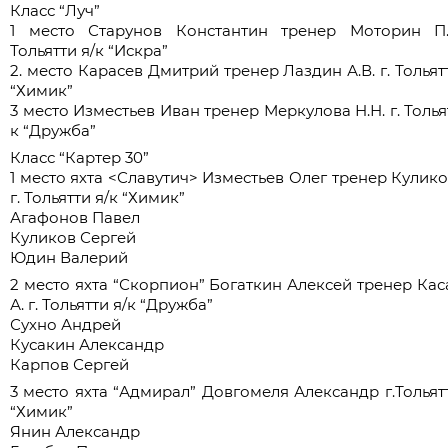
Класс “Луч”
1 место Старунов Константин тренер Моторин П.
Тольятти я/к “Искра”
2. место Карасев Дмитрий тренер Лаздин А.В. г. Тольят
“Химик”
3 место Изместьев Иван тренер Меркулова Н.Н. г. Толья
к “Дружба”
Класс “Картер 30”
1 место яхта <Славутич> Изместьев Олег тренер Кулико
г. Тольятти я/к “Химик”
Агафонов Павел
Куликов Сергей
Юдин Валерий
2 место яхта “Скорпион” Богаткин Алексей тренер Кас
А. г. Тольятти я/к “Дружба”
Сухно Андрей
Кусакин Александр
Карпов Сергей
3 место яхта “Адмирал” Довгомеля Александр г.Тольятт
“Химик”
Янин Александр