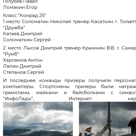
Голубев Павел
Ломакин Егор
Класс “Конрад 25”
1 место Соломатин Николай тренер Касаткин г. Тольятт
“Дружба”
Катаев Дмитрий
Соломаткин Сергей
2 место Лысов Дмитрий тренер Крымкин В.В. г. Самар
“Румб”
Харламов Антон
Лапин Дмитрий
Степанов Сергей
И последнее, команды призеры получили персона
компьютеры. Спортсмены призеры были награ
грамотами, майками и бейсболками с символ
“ИнфоЛады”, Интернет- карта