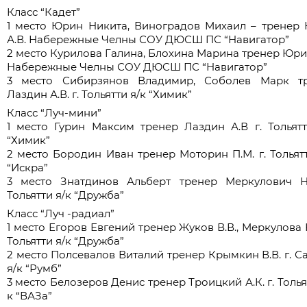
Класс “Кадет”
1 место Юрин Никита, Виноградов Михаил – тренер
А.В. Набережные Челны СОУ ДЮСШ ПС “Навигатор”
2 место Курилова Галина, Блохина Марина тренер Юрин
Набережные Челны СОУ ДЮСШ ПС “Навигатор”
3 место Сибирзянов Владимир, Соболев Марк т
Лаздин А.В. г. Тольятти я/к “Химик”
Класс “Луч-мини”
1 место Гурин Максим тренер Лаздин А.В г. Тольятт
“Химик”
2 место Бородин Иван тренер Моторин П.М. г. Тольятт
“Искра”
3 место Знатдинов Альберт тренер Меркулович Н.
Тольятти я/к “Дружба”
Класс “Луч -радиал”
1 место Егоров Евгений тренер Жуков В.В., Меркулова Н
Тольятти я/к “Дружба”
2 место Полсевалов Виталий тренер Крымкин В.В. г. С
я/к “Румб”
3 место Белозеров Денис тренер Троицкий А.К. г. Толья
к “ВАЗа”