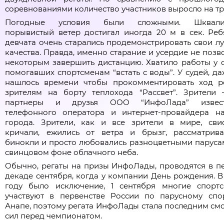
соревнованиями количество участников выросло на тр
Погодные условия были сложными. Шквалис
порывистый ветер достигал иногда 20 м в сек. Реб
девчата очень старались продемонстрировать свои л
качества. Правда, именно старание и усердие не позв
некоторым завершить дистанцию. Хватило работы у с
помогавших спортсменам “встать с воды”. У судей, да
нашлось времени чтобы прокомментировать ход р
зрителям на борту теплохода “Рассвет”. Зрители 
партнеры и друзья ООО “ИнфоЛада” извест
телефонного оператора и интернет-провайдера н
города. Зрители, как и все зрители в мире, свис
кричали, ежились от ветра и брызг, рассматрив
бинокли и просто любовались разноцветными паруса
свинцовом фоне облачного неба.
Обычно, регаты на призы ИнфоЛады, проводятся в п
декаде сентября, когда у компании День рождения. В
году было исключение, 1 сентября многие спорт
участвуют в первенстве России по парусному спо
Анапе, поэтому регата ИнфоЛады стала последним см
сил перед чемпионатом.