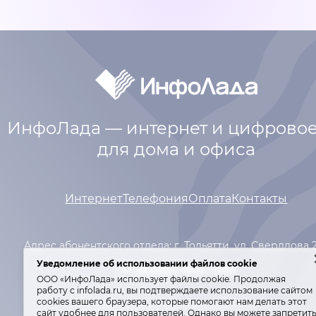
ИнфоЛада — интернет и цифровое
для дома и офиса
Интернет
Телефония
Оплата
Контакты
Адрес абонентского отдела: г. Тольятти,
ул. Свердлова 
Уведомление об использовании файлов cookie
+7 (8482) 600-600
ООО «ИнфоЛада» использует файлы cookie. Продолжая
работу с infolada.ru, вы подтверждаете использование сайтом
сооkiеѕ вашего браузера, которые помогают нам делать этот
Лиц. Мин. связи РФ №№ 146977, 155342.
сайт удобнее для пользователей. Однако вы можете запретит