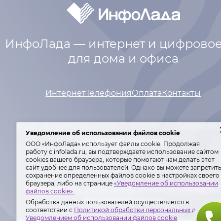
ИнфоЛада — интернет и цифровое
для дома и офиса
Интернет
Телефония
Оплата
Контакты
Адрес абонентского отдела: г. Тольятти,
ул. Свердлова 
Уведомление об использовании файлов cookie
+7 (8482) 600-600
ООО «ИнфоЛада» использует файлы cookie. Продолжая
работу с infolada.ru, вы подтверждаете использование сайтом
сооkiеѕ вашего браузера, которые помогают нам делать этот
сайт удобнее для пользователей. Однако вы можете запретит
Лиц. Мин. связи РФ №№ 146977, 155342.
сохранение определенных файлов cookie в настройках своего
браузера, либо на странице
«Уведомление об использовании
Политика ООО «ИнфоЛада» в отношении обработки
файлов cookie».
персональных данных
.
Обработка данных пользователей осуществляется в
соответствии с
Политикой обработки персональных данных
и
Уведомлением об использовании файлов cookie
.