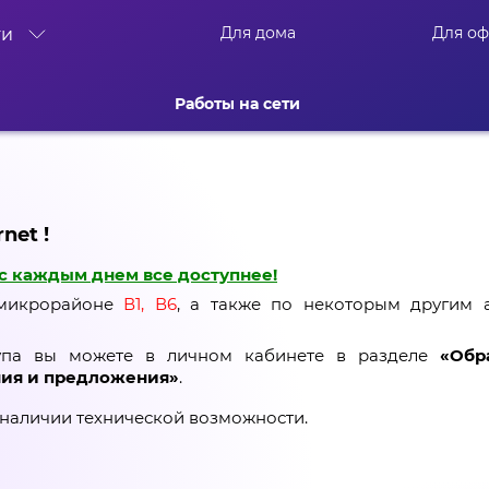
Для дома
Для о
ти
Работы на сети
net !
с каждым днем все доступнее!
 микрорайоне
В1, В6
, а также по некоторым другим а
тупа вы можете в личном кабинете в разделе
«Обр
ия и предложения»
.
наличии технической возможности.