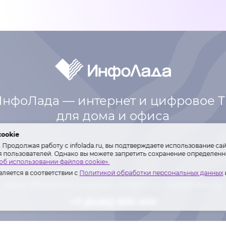
нфоЛада — интернет и цифровое 
для дома и офиса
cookie
Продолжая работу с infolada.ru, вы подтверждаете использование сай
Интернет
Телефония
Оплата
Контакты
я пользователей. Однако вы можете запретить сохранение определенны
об использовании файлов cookie».
ляется в соответствии с
Политикой обработки персональных данных
Адрес абонентского отдела: г. Тольятти,
ул. Свердлова 22а
+7 (8482) 600-600