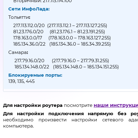
Вторичный: 217.113.114.100
Сети ИнфоЛада:
Тольятти
:
217.113.112.0/20 (217.113.112.1 – 217.113.127.255)
81.23.176.0/20 (81.23.176.1 – 81.23.191.255)
178.163.0.0/17 (178.163.0.0 – 178.163.127.255)
185.134.36.0/22 (185.134.36.0 – 185.34.39.255)
Самара
:
217.79.16.0/20 (217.79.16.0 – 217.79.31.255)
185.134.148.0/22 (185.134.148.0 – 185.134.151.255)
Блокируемые порты:
139, 135, 445
Для настройки роутера
посмотрите
наши инструкц
Для настройки подключения напрямую без ро
необходимо произвести настройки сетевого ада
компьютера.