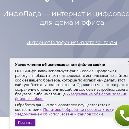
ИнфоЛада — интернет и цифровое
для дома и офиса
Интернет
Телефония
Оплата
Контакты
Адрес абонентского отдела: г. Тольятти,
ул. Свердлова 
Уведомление об использовании файлов cookie
+7 (8482) 600-600
ООО «ИнфоЛада» использует файлы cookie. Продолжая
работу с infolada.ru, вы подтверждаете использование сайтом
сооkiеѕ вашего браузера, которые помогают нам делать этот
сайт удобнее для пользователей. Однако вы можете запретит
Лиц. Мин. связи РФ №№ 146977, 155342.
сохранение определенных файлов cookie в настройках своего
браузера, либо на странице
«Уведомление об использовании
Политика ООО «ИнфоЛада» в отношении обработки
файлов cookie».
персональных данных
.
Обработка данных пользователей осуществляется в
соответствии с
Политикой обработки персональных данных
и
Уведомлением об использовании файлов cookie
.
Принять