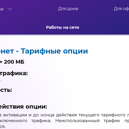
Для дома
Для о
ти
Работы на сети
нет - Тарифные опции
+ 200 МБ
трафика:
т
сть:
ействия опции:
 активации и до конца действия текущего тарифного 
ключенного трафика. Неиспользованный трафик п
ся.