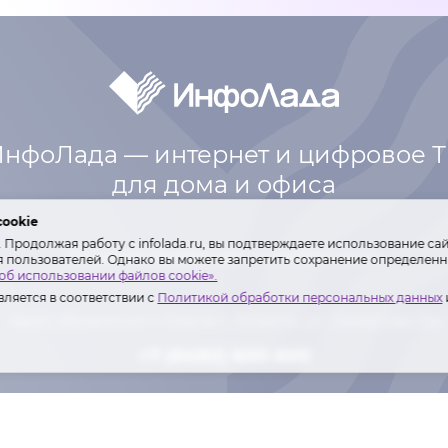
нфоЛада — интернет и цифровое 
для дома и офиса
cookie
Продолжая работу с infolada.ru, вы подтверждаете использование сай
Интернет
Телефония
Оплата
Контакты
я пользователей. Однако вы можете запретить сохранение определенны
об использовании файлов cookie».
ляется в соответствии с
Политикой обработки персональных данных
Адрес абонентского отдела: г. Тольятти,
ул. Свердлова 22а
+7 (8482) 600-600
Лиц. Мин. связи РФ №№ 146977, 155342.