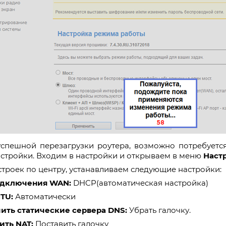
успешной перезагрузки роутера, возможно потребуетс
астройки. Входим в настройки и открываем в меню
Наст
строек по центру, устанавливаем следующие настройки:
одключения
WAN
:
DHCP(автоматическая настройка)
TU:
Автоматически
ить статические сервера
DNS
:
Убрать галочку.
ить NAT:
Поставить галочку