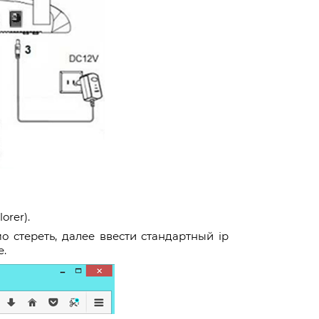
orer).
о стереть, далее ввести стандартный ip
е.