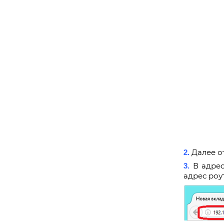
Далее от
2.
В адрес
3.
адрес роут