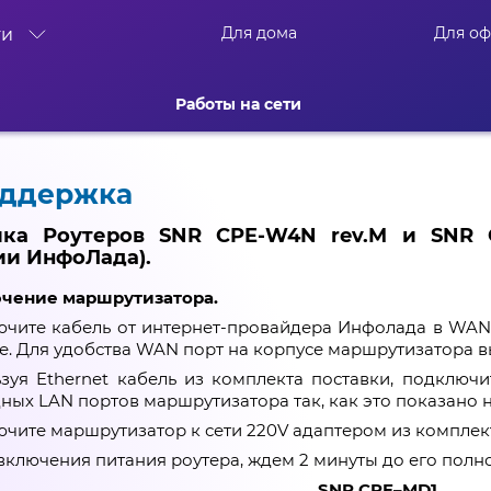
Для дома
Для о
ти
Работы на сети
оддержка
йка Роутеров SNR CPE-W4N rev.M и SNR 
и ИнфоЛада).
чение маршрутизатора.
чите кабель от интернет-провайдера Инфолада в WAN 
е. Для удобства WAN порт на корпусе маршрутизатора 
зуя Ethernet кабель из комплекта поставки, подключ
ных LAN портов маршрутизатора так, как это показано н
чите маршрутизатор к сети 220V адаптером из комплект
включения питания роутера, ждем 2 минуты до его полно
SNR
CPE
–
MD
1