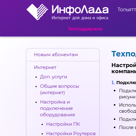
Тольят
Техподдержка
Техп
Новым абонентам
Настро
Интернет
компани
Доп. услуги
Подклю
1.
Общие вопросы
Подклю
(интернет)
рисунк
Настройка и
Исполь
подключение
свобод
оборудования
Подклю
Настройки ПК
После 
Настройки Роутеров