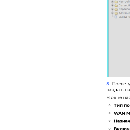
После 
8.
входа в н
В окне на
Тип п
WAN M
Назнач
Включ