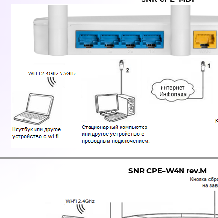
SNR
CPE
–
W
4
N
rev
.
M