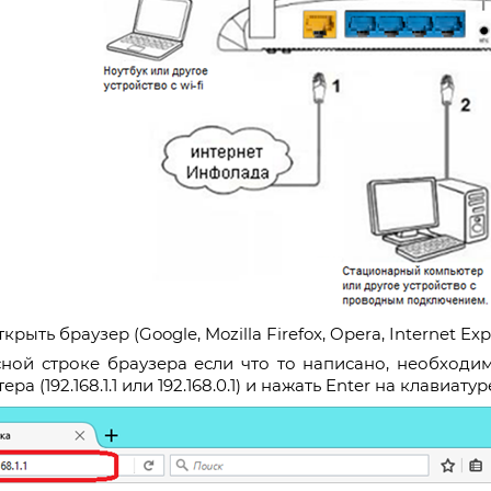
крыть браузер (Google, Mozilla Firefox, Opera, Internet Expl
ной строке браузера если что то написано, необходим
ера (192.168.1.1 или 192.168.0.1) и нажать Enter на клавиатур