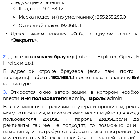
следующие значения:
IP-адрес: 192.168.1.2
Маска подсети (по умолчанию): 255.255.255.0
Основной шлюз: 192.168.1.1
Далее жмем кнопку «
ОК
», в другом окне к
«
Закрыть
».
Далее
открываем браузер
(Internet Explorer, Opera, M
2.
Firefox и др.).
В адресной строке браузера (если там что-то 
то стереть) набрать
192.168.1.1
после нажать клавишу
En
клавиатуре.
Откроется окно авторизации, в котором необх
3.
ввести
Имя пользователя
: admin,
Пароль
: admin
В зависимости от ревизии роутера и прошивки, рекв
могут отличаться, в таком случае используйте для вхо
пользователя
ZXDSL
и пароль
ZXDSL
,если д
реквизиты так же не подходят, то возможно они
изменены, и потребуется сбросить его настройки (н
и удерживать 5-10 сек. кнопку Reset на задней панели).