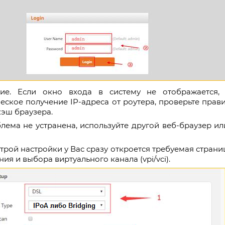
ие. Если окно входа в систему не отображается,
ское получение IP-адреса от роутера, проверьте правильн
кэш браузера.
лема не устранена, используйте другой веб-браузер и
строй настройки у Вас сразу откроется требуемая стран
ия и выбора виртуального канала (vpi/vci).