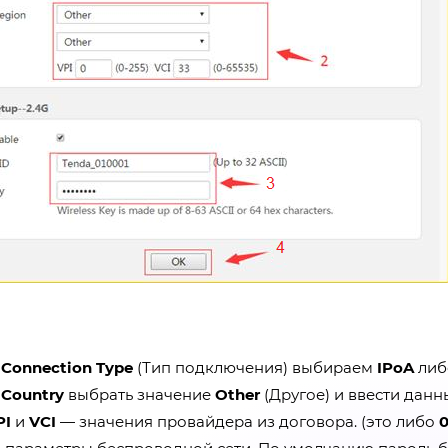
е
Connection Type
(Тип подключения) выбираем
IPoA
либ
е
Сountry
выбрать значение
Other
(Другое) и ввести дан
PI
и
VCI
— значения провайдера из договора. (это либо
0