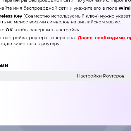
 параметры беспроводной сети. По умолчанию пароль б
айте имя беспроводной сети и укажите его в поле
Wirel
reless Key
(Совместно используемый ключ) нужно указат
ть не менее восьми символов на английском языке.
те
OK
, чтобы завершить настройку.
м настройка роутера завершена.
Далее необходимо 
подключенного к роутеру.
рии
Настройки Роутеров