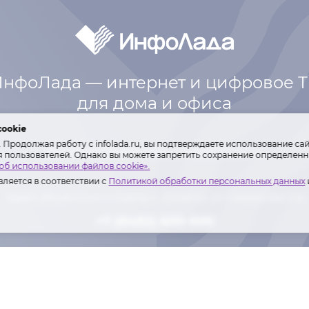
нфоЛада — интернет и цифровое 
для дома и офиса
cookie
Продолжая работу с infolada.ru, вы подтверждаете использование сай
Интернет
Телефония
Оплата
Контакты
я пользователей. Однако вы можете запретить сохранение определенны
об использовании файлов cookie».
ляется в соответствии с
Политикой обработки персональных данных
Адрес абонентского отдела: г. Тольятти,
ул. Свердлова 22а
+7 (8482) 600-600
Лиц. Мин. связи РФ №№ 146977, 155342.
ка ООО «ИнфоЛада» в отношении обработки персональных