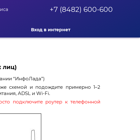
+7 (8482) 600-600
фиса
Вход в интернет
х лиц)
ании “ИнфоЛада”)
иже схемой и подождите примерно 1–2
тания, ADSL и Wi-Fi.
росто подключите роутер к телефонной