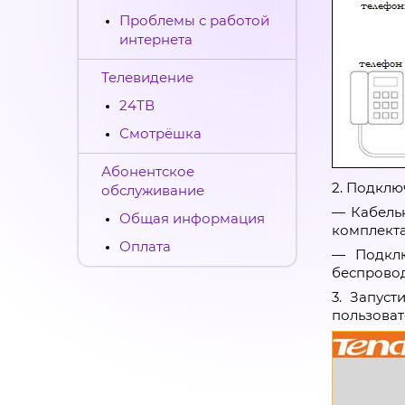
Проблемы с работой
интернета
Телевидение
24ТВ
Смотрёшка
Абонентское
2. Подклю
обслуживание
— Кабель
Общая информация
комплекта
Оплата
— Подклю
беспровод
3. Запус
пользоват