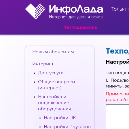
Тольят
Техподдержка
Техп
Новым абонентам
Настрой
Интернет
Тип подк
Доп. услуги
1. Подкл
Общие вопросы
минуты, з
(интернет)
Примечан
Настройка и
розетке/с
подключение
оборудования
Настройки ПК
Настройки Роутеров