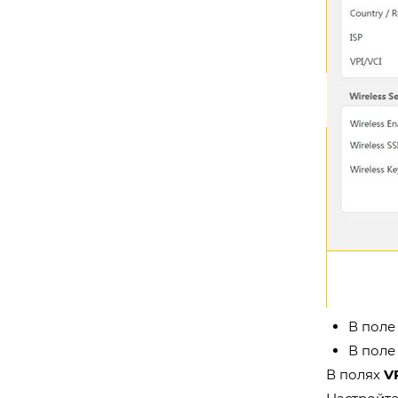
В пол
В пол
В полях
V