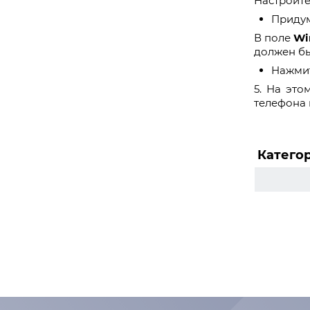
Настройте
Придум
В поле
Wi
должен бы
Нажми
5. На это
телефона 
Катего