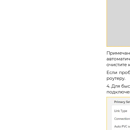
Примечан
автоматиче
очистите 
Если проб
роутеру.
4. Для бы
подключен