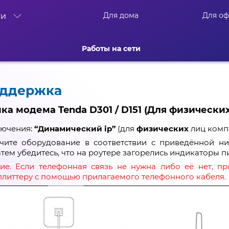
Для дома
Для о
ти
Работы на сети
оддержка
ка модема Tenda D301 / D151 (Для физически
лючения:
“Динамический ip”
(для
физических
лиц комп
ючите оборудование в соответствии с приведённой н
атем убедитесь, что на роутере загорелись индикаторы пи
ие. Если телефонная связь не нужна либо её нет, п
плиттеру с помощью прилагаемого телефонного кабеля.