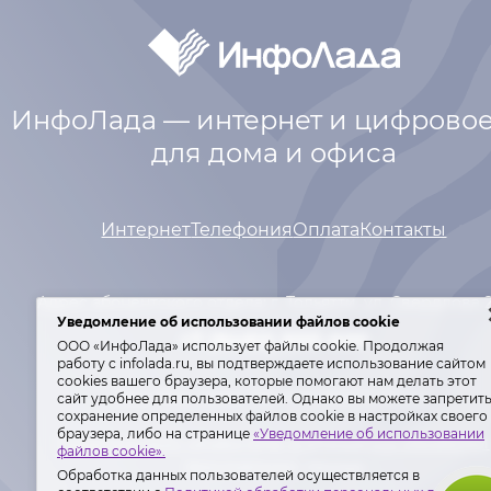
ИнфоЛада — интернет и цифровое
для дома и офиса
Интернет
Телефония
Оплата
Контакты
Адрес абонентского отдела: г. Тольятти,
ул. Свердлова 
Уведомление об использовании файлов cookie
+7 (8482) 600-600
ООО «ИнфоЛада» использует файлы cookie. Продолжая
работу с infolada.ru, вы подтверждаете использование сайтом
сооkiеѕ вашего браузера, которые помогают нам делать этот
Лиц. Мин. связи РФ №№ 146977, 155342.
сайт удобнее для пользователей. Однако вы можете запретит
сохранение определенных файлов cookie в настройках своего
браузера, либо на странице
«Уведомление об использовании
Политика ООО «ИнфоЛада» в отношении обработки
файлов cookie».
персональных данных
.
Обработка данных пользователей осуществляется в