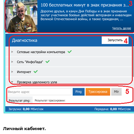
В папке
“Загрузки”
находим скачанный файл, клик
его правой кнопкой мыши и в выпавшем м
выбираем
“Запуск от имени администратора”.
Устанавливаем приложение, следуя подсказкам. По
чего запускаем его через ярлык из меню Пуск – 
программы. (В будущем программа будет с
запускаться после включения ПК, значок програ
Личный кабинет.
отображается внизу в трее рядом с часами).