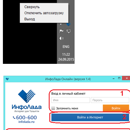
Далее необходимо
запустить скачанный файл
из папки
“загрузки”
в
windows.
Для этого нужно кликнуть
по значку
Моего
компьютера
или
Этот
компьютер
и в левом меню
увидите расположение: