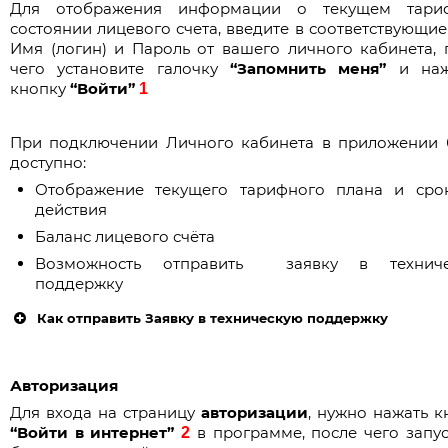
Для отображения информации о текущем тари
состоянии лицевого счета, введите в соответствующие
Важно!
Имя (логин) и Пароль от вашего личного кабинета, 
чего установите галочку
“Запомнить меня”
и наж
кнопку
“Войти”
1
При подключении Личного кабинета в приложении 
доступно:
Отображение текущего тарифного плана и сро
действия
Особенности установки в Windows:
Баланс лицевого счёта
При установке приложения Windows сообщит, 
приложение не опознано.
Возможность отправить заявку в техниче
поддержку
Как отправить Заявку в техническую поддержку
В программе “
ИнфоЛада Онлайн
” реализов
Авторизация
возможность отправки заявки в техничес
поддержку.
Для входа на страницу
авторизации
, нужно нажать к
“Войти в интернет”
в программе, после чего запус
2
Для отправки заявки необходимо войти в лич