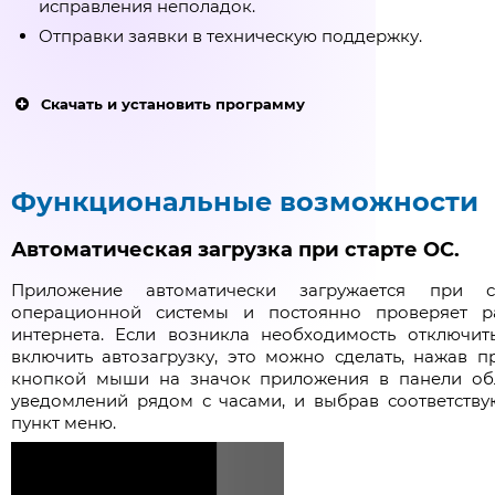
исправления неполадок.
Отправки заявки в техническую поддержку.
Скачать и установить программу
Скачать программу Можно по ссылкам:
Скачать для Windows x64
(64 bit)
Функциональные возможности
Скачать для Windows x86
(32 bit)
Автоматическая загрузка при старте ОС.
Скачать для Linux x64
(64 bit)
Скачать для Linux x86
(32 bit)
Приложение автоматически загружается при с
операционной системы и постоянно проверяет р
интернета. Если возникла необходимость отключит
Либо в личном кабинете абонента:
включить автозагрузку, это можно сделать, нажав п
После входа в личный кабинет, необходимо нажать
кнопкой мыши на значок приложения в панели об
ссылку:
уведомлений рядом с часами, и выбрав соответств
новое
“ИнфоЛада Онлайн”
пункт меню.
Во всплывшем окне, нажимаем
“Сохранить файл”