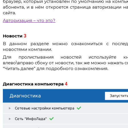
браузер, который установлен по умолчанию на компь
кабинет, далее появится дополнительная кно
Нажмите “Подробнее” и затем “Выполнить в лю
абонента, и в нём откроется страница авторизации н
“
Отправить заявку
“, нажав которую открою
случае”
сайта.
дополнительные поля для заполнения.
Авторизация – что это?
Новости
3
В данном разделе можно ознакомиться с после
новостями компании.
Для пролистывания новостей используйте кн
влево\вправо сбоку от новости, так же можно нажать с
“Читать далее” для подробного ознакомления.
Диагностика компьютера
4