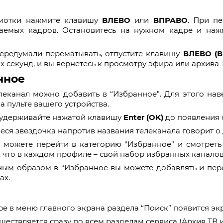
мотки нажмите клавишу
ВЛЕВО
или
ВПРАВО
. При п
аемых кадров. Остановитесь на нужном кадре и наж
ередумали перематывать, отпустите клавишу
ВЛЕВО (
х секунд, и вы вернётесь к просмотру эфира или архива 
нное
еканал можно добавить в “Избранное”. Для этого нав
а пульте вашего устройства.
 удерживайте нажатой клавишу
Enter (OK)
до появления 
ся звездочка напротив названия телеканала говорит о 
 можете перейти в категорию “Избранное” и смотреть
 что в каждом профиле – свой набор избранных каналов
ым образом в “Избранное вы можете добавлять и пере
ах.
е в меню главного экрана раздела “Поиск” появится эк
ществляется сразу по всем разделам сервиса (Архив ТВ и