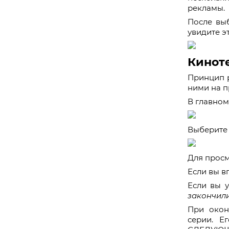
рекламы.
После выб
увидите э
Кинот
Принцип р
ними на 
В главно
Выберите 
Для просм
Если вы в
Если вы у
закончил
При окон
серии. Е