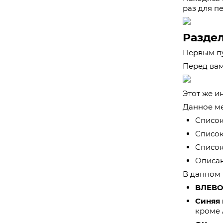
раз для п
Разде
Первым пу
Перед вам
Этот же и
Данное ме
Список
Список
Список
Описа
В данном 
ВЛЕВО
Синяя
кроме 