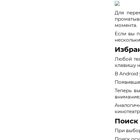
Для пере
проматыв
момента.
Если вы п
нескольки
Избра
Любой тел
клавишу н
В Android
Появившее
Теперь вы
внимание,
Аналогичн
кинотеатр
Поиск
При выбор
Поиск осу