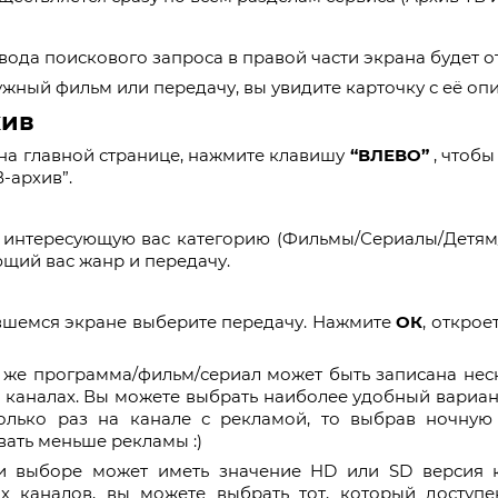
вода поискового запроса в правой части экрана будет о
жный фильм или передачу, вы увидите карточку с её оп
хив
на главной странице, нажмите клавишу
“ВЛЕВО”
, чтоб
В-архив”.
 интересующую вас категорию (Фильмы/Сериалы/Детям/
щий вас жанр и передачу.
вшемся экране выберите передачу. Нажмите
ОК
, открое
 же программа/фильм/сериал может быть записана неск
 каналах. Вы можете выбрать наиболее удобный вариан
олько раз на канале с рекламой, то выбрав ночную 
ать меньше рекламы :)
и выборе может иметь значение HD или SD версия к
их каналов, вы можете выбрать тот, который доступе