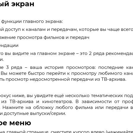
ый экран
функции главного экрана:
й доступ к каналам и передачам, которые вы чаще всег
жение просмотра фильмов и передач
ендации
то вы видите на главном экране – это 2 ряда рекоменд
и.
е 3 ряда – ваша история просмотров: последние ка
 Вы можете быстро перейти к просмотру любимого кан
ь просмотр недосмотренной передачи из ТВ-архива.
окус ниже, вы увидите ещё несколько тематических по
 из ТВ-архива и кинотеатров. В зависимости от про
. Нажмите на обложку любого фильма или передачи в
и доступные выпуски/серии.
ое меню
на главной странице, сместите курсор влево (нажимайт