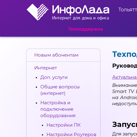
Тольят
Техподдержка
Техп
Новым абонентам
Руковод
Интернет
Актуальна
Доп. услуги
Внимание
Общие вопросы
Smart TV 
(интернет)
на Androi
Настройка и
недоступн
подключение
оборудования
Запус
Настройки ПК
Для запус
Настройки Роутеров