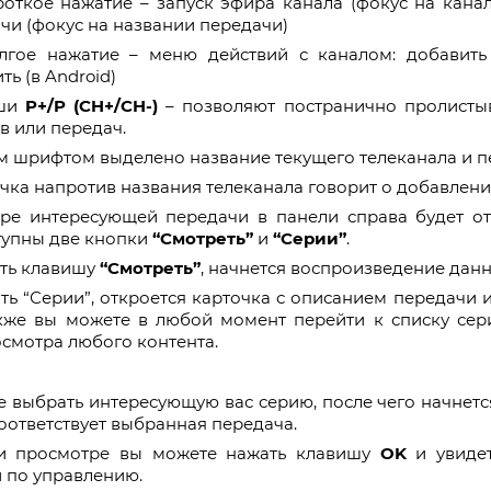
роткое нажатие – запуск эфира канала (фокус на кана
чи (фокус на названии передачи)
лгое нажатие – меню действий с каналом: добавить 
ть (в Android)
ши
P+/P (CH+/CH-)
– позволяют постранично пролисты
в или передач.
 шрифтом выделено название текущего телеканала и п
чка напротив названия телеканала говорит о добавлени
ре интересующей передачи в панели справа будет от
тупны две кнопки
“Смотреть”
и
“Серии”
.
ть клавишу
“Смотреть”
, начнется воспроизведение дан
ть “Серии”, откроется карточка с описанием передачи 
кже вы можете в любой момент перейти к списку сер
смотра любого контента.
 выбрать интересующую вас серию, после чего начнетс
оответствует выбранная передача.
и просмотре вы можете нажать клавишу
OK
и увиде
 по управлению.