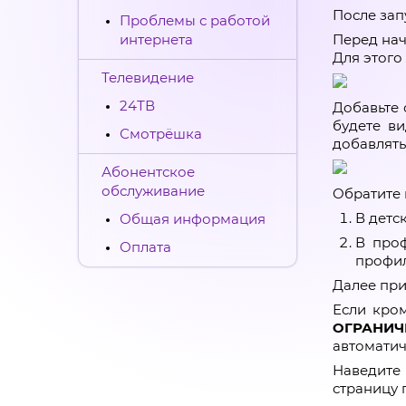
После зап
Проблемы с работой
интернета
Перед нач
Для этого
Телевидение
24ТВ
Добавьте 
будете в
Смотрёшка
добавлять
Абонентское
обслуживание
Обратите 
В детс
Общая информация
В проф
Оплата
профи
Далее при
Если кром
ОГРАНИЧ
автоматич
Наведите 
страницу 