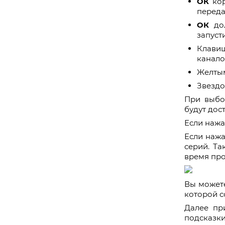
ОК
ко
переда
ОК
до
запусти
Клави
канало
Желтым
Звездо
При выбо
будут дос
Если нажа
Если нажа
серий. Та
время про
Вы можете
которой с
Далее пр
подсказки