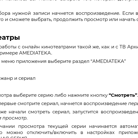
ора нужной записи начнется воспроизведение. Если в
то и сможете выбрать, продолжить просмотр или начать с
еатры
аботы с онлайн кинотеатрами такой же, как и с ТВ Арх
примере AMEDIATEKA.
м меню приложения выберите раздел “AMEDIATEKA”
жанр и сериал
отра выберите серию либо нажмите кнопку
“Смотреть”
.
первые смотрите сериал, начнется воспроизведение
пер
же начали смотреть сериал, запустится воспроизведе
и просмотр
.
чании просмотра текущей серии начинается автома
го можно отключить/включить в настройках при