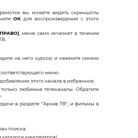
еремотке вы можете видеть скриншоты
мите
ОК
для воспроизведения с этого
ВПРАВО)
, меню само исчезнет в течении
ТВ.
едите на него курсор и нажмите синюю
соответствующего меню.
добавлении этого канала в избранное.
 только любимые телеканалы. Обратите
.
дачи в разделе “Архив ТВ”, и фильмы в
ран поиска.
 каталоги кинотеатров).