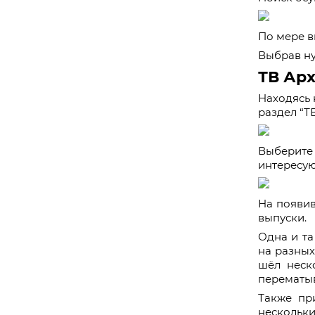
По мере в
Выбрав ну
ТВ Ар
Находясь 
раздел “Т
Выберите
интересую
На появи
выпуски.
Одна и та
на разных
шёл неск
перематыв
Также пр
нескольк