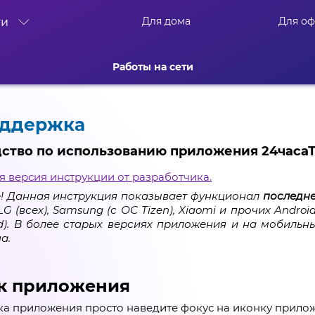
Для дома
Для о
ти
Работы на сети
оддержка
ство по использованию приложения 24часа
я версия инструкции от разработчика.
! Данная инструкция показывает функционал
последн
LG (всех), Samsung (с ОС Tizen), Xiaomi и прочих Androi
d). В более старых версиях приложения и на мобильн
а.
к приложения
ка приложения просто наведите фокус на иконку приложе