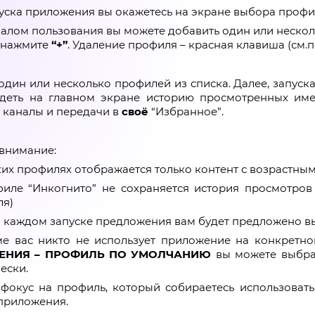
уска приложения вы окажетесь на экране выбора профи
алом пользования вы можете добавить один или нескол
 нажмите
“+”
. Удаление профиля – красная клавиша (см.п
один или несколько профилей из списка. Далее, запус
идеть на главном экране историю просмотренных им
 каналы и передачи в
своё
“Избранное”.
внимание:
ких профилях отображается только контент с возрастным
иле “Инкогнито” не сохраняется история просмотров
ля)
 каждом запуске предложения вам будет предложено в
е вас никто не использует приложение на конкретном
ЕНИЯ – ПРОФИЛЬ ПО УМОЛЧАНИЮ
вы можете выбра
ески.
фокус на профиль, который собираетесь использовать
приложения.