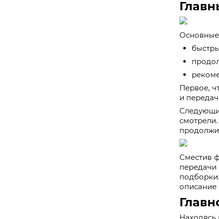
Главн
Основные 
быстры
продол
реком
Первое, ч
и передач
Следующи
смотрели.
продолжит
Сместив ф
передачи
подборки
описание 
Главн
Находясь 