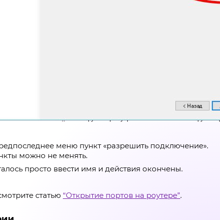
предпоследнее меню пункт «разрешить подключение».
нкты можно не менять.
талось просто ввести имя и действия окончены.
смотрите статью
“Открытие портов на роутере”
.
рии