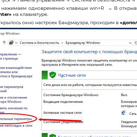
нажимаем одновременно клавиши win+R → В открыв
nter»
на клавиатуре.
ткрылось окно настроек Бандмауэра, проходим в
«допо