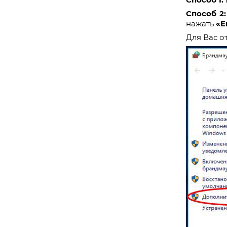
Способ 2:
нажать
«E
Для Вас о