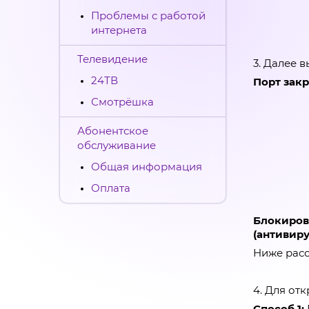
Проблемы с работой
интернета
Телевидение
3. Далее 
24ТВ
Порт зак
Смотрёшка
Абонентское
обслуживание
Общая информация
Оплата
Блокиро
(антивиру
Ниже расс
4. Для от
Способ 1: