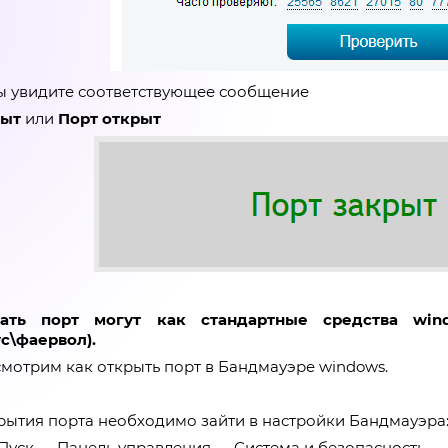
вы увидите соответствующее сообщение
рыт
или
Порт открыт
вать порт могут как стандартные средства win
с\фаервол).
мотрим как открыть порт в Бандмауэре windows.
крытия порта необходимо зайти в настройки Бандмауэра
Пуск → Панель управления → Система и безопасность →