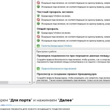
ерем “
Для порта
” и нажимаем “
Далее
“