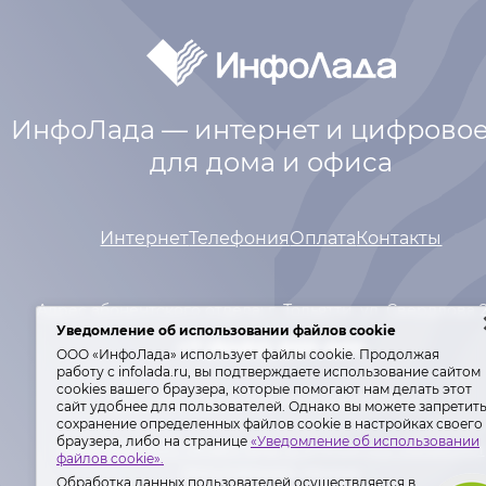
ИнфоЛада — интернет и цифровое
для дома и офиса
Интернет
Телефония
Оплата
Контакты
Адрес абонентского отдела: г. Тольятти,
ул. Свердлова 
Уведомление об использовании файлов cookie
+7 (8482) 600-600
ООО «ИнфоЛада» использует файлы cookie. Продолжая
работу с infolada.ru, вы подтверждаете использование сайтом
сооkiеѕ вашего браузера, которые помогают нам делать этот
Лиц. Мин. связи РФ №№ 146977, 155342.
сайт удобнее для пользователей. Однако вы можете запретит
сохранение определенных файлов cookie в настройках своего
браузера, либо на странице
«Уведомление об использовании
Политика ООО «ИнфоЛада» в отношении обработки
файлов cookie».
персональных данных
.
Обработка данных пользователей осуществляется в