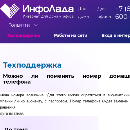
+7 (
Для
Для
600
дома
офиса
Тольятти
Техподдержка
Работы на сети
Вход в инте
Техподдержка
Можно ли поменять номер домашн
телефона
амена номера возможна. Для этого нужно обратиться в абонентский
мпании лично абоненту, с паспортом. Номер телефона будет заменен
бращения.
луга платная.
По теме