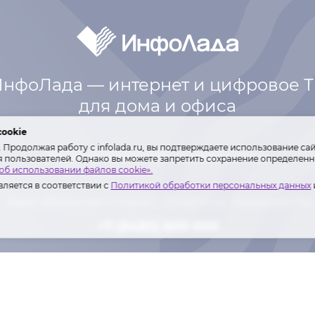
нфоЛада — интернет и цифровое 
для дома и офиса
cookie
Продолжая работу с infolada.ru, вы подтверждаете использование сай
Интернет
Телефония
Оплата
Контакты
я пользователей. Однако вы можете запретить сохранение определенны
об использовании файлов cookie».
ляется в соответствии с
Политикой обработки персональных данных
Адрес абонентского отдела: г. Тольятти,
ул. Свердлова 22а
+7 (8482) 600-600
Лиц. Мин. связи РФ №№ 146977, 155342.
ка ООО «ИнфоЛада» в отношении обработки персональных