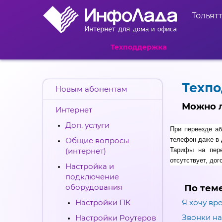
Тольят
Техподдержка
Техп
Новым абонентам
Можно л
Интернет
Доп. услуги
При переезде а
Общие вопросы
телефон даже в 
(интернет)
Тарифы на пер
отсутствует, до
Настройка и
подключение
оборудования
По тем
Настройки ПК
Я хочу вр
Звонки на
Настройки Роутеров