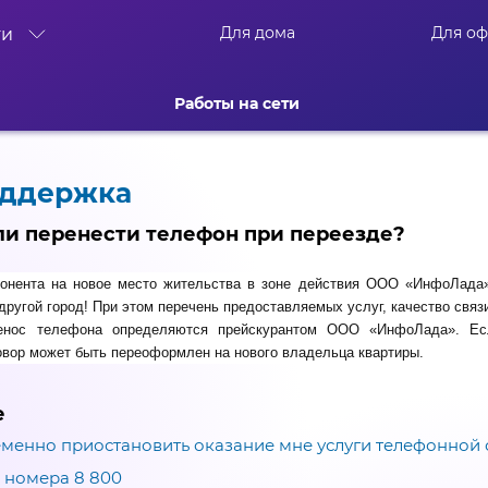
Для дома
Для о
ти
Работы на сети
оддержка
и перенести телефон при переезде?
бонента на новое место жительства в зоне действия ООО «ИнфоЛада
другой город! При этом перечень предоставляемых услуг, качество связи
енос телефона определяются прейскурантом ООО «ИнфоЛада». Есл
говор может быть переоформлен на нового владельца квартиры.
е
еменно приостановить оказание мне услуги телефонной с
 номера 8 800