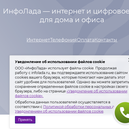
ИнфоЛада — интернет и цифровое
для дома и офиса
Интернет
Телефония
Оплата
Контакты
Адрес абонентского отдела: г. Тольятти,
ул. Свердлова 
Уведомление об использовании файлов cookie
ООО «ИнфоЛада» использует файлы cookie. Продолжая
+7 (8482) 600-600
работу с infolada.ru, вы подтверждаете использование сайтом
сооkiеѕ вашего браузера, которые помогают нам делать этот
сайт удобнее для пользователей. Однако вы можете запретит
Лиц. Мин. связи РФ №№ 146977, 155342.
сохранение определенных файлов cookie в настройках своего
браузера, либо на странице
«Уведомление об использовании
Политика ООО «ИнфоЛада» в отношении обработки
файлов cookie».
персональных данных
.
Обработка данных пользователей осуществляется в
соответствии с
Политикой обработки персональных данных
и
Уведомлением об использовании файлов cookie
.
Принять