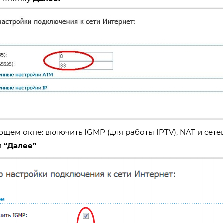
щем окне: включить IGMP (для работы IPTV), NAT и сете
м
“Далее”