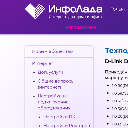
Тольят
Техподдержка
Техп
Новым абонентам
D-Link 
Интернет
Приведён
Доп. услуги
маршрути
Общие вопросы
1.0.50(D
(интернет)
1.0.5(DS
Настройка и
1.0.31(D
подключение
оборудования
1.0.3(DS
Настройки ПК
1.0.20(D
1.0.13(D
Настройки Роутеров