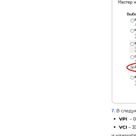
В следу
7.
VPI
–
0
VCI
–
3
и нажмите