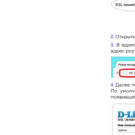
Открыть 
2.
В адрес
3.
адрес роут
Далее п
4.
По умолч
появившем