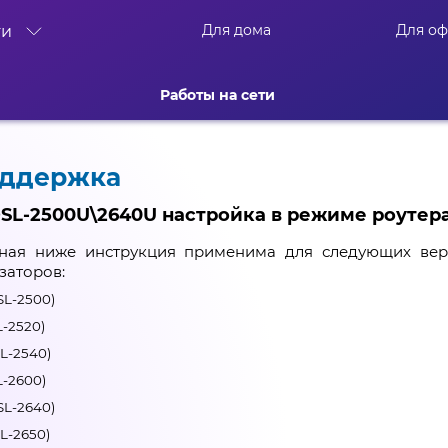
Для дома
Для о
ти
Работы на сети
оддержка
DSL-2500U\2640U настройка в режиме роутера.
ная ниже инструкция применима для следующих вер
заторов:
SL-2500)
L-2520)
SL-2540)
L-2600)
SL-2640)
SL-2650)