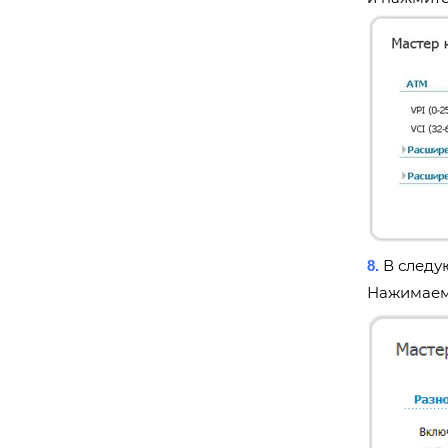
В следую
8.
Нажимае