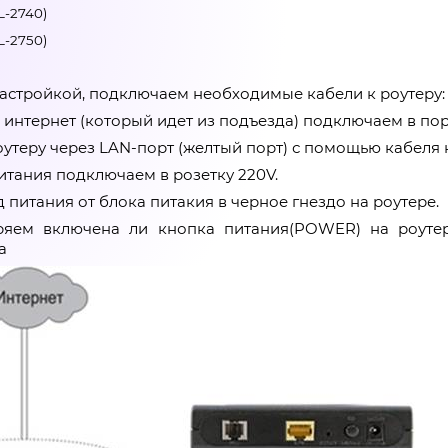
SL-2740)
SL-2750)
астройкой, подключаем необходимые кабели к роутеру:
 интернет (который идет из подъезда) подключаем в пор
оутеру через LAN-порт (желтый порт) с помощью кабеля 
итания подключаем в розетку 220V.
 питания от блока питакия в черное гнездо на роутере.
ряем включена ли кнопка питания(POWER) на роутер
а