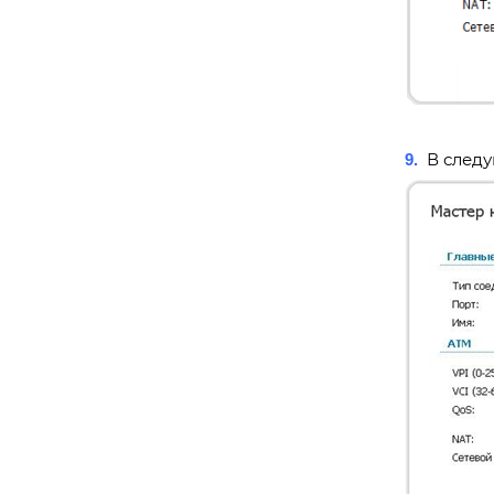
В следу
9.